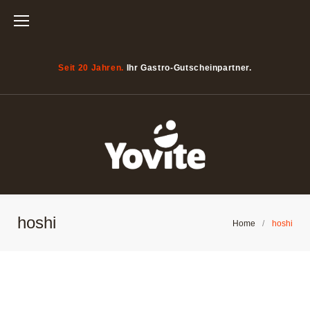
Zum
Inhalt
springen
Seit 20 Jahren.
Ihr Gastro-Gutscheinpartner.
hoshi
Home
/
hoshi